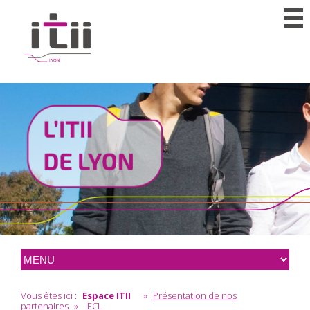
Vous êtes ici :
Espace ITII
»
Présentation de nos
partenaires
»
ECL